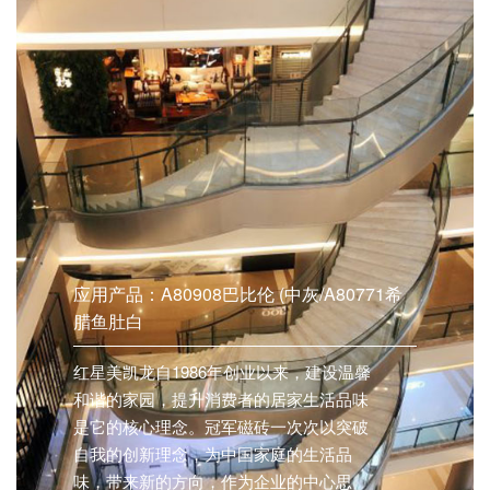
应用产品：A80908巴比伦 (中灰/A80771希
腊鱼肚白
红星美凯龙自1986年创业以来，建设温馨
和谐的家园，提升消费者的居家生活品味
是它的核心理念。冠军磁砖一次次以突破
自我的创新理念，为中国家庭的生活品
味，带来新的方向，作为企业的中心思