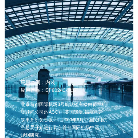
应用空间：内装
应用产品：SF80243-米灰
北京首都国际机场3号航站楼主楼由荷兰机
场顾问公司(NACO)、英国诺曼.福斯特建
筑事务所负责设计，2000年6月中国民用航
空总局开始进行北京首都国际机场中远期
规划研究。