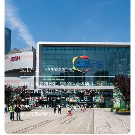
应用产品：PA80392白色
凯德·西城是凯德在武汉的综合体项目，地
处汉口西部“汉江湾生态新城”的核心地段，
位于解放大道和古田二路的交汇处。集购
物中心、SOHO、办公楼等业态于一体，
着力打造区域性地标。