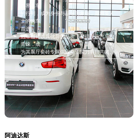
世界名车
的行列，成为身份与品味的象征，是精英人
士的购车
首选。
冠军磁砖以其优异的品质，获得宝马汽车的
青睐，成
为其展厅瓷砖专属供应商，实力有目共睹。
阿迪达斯