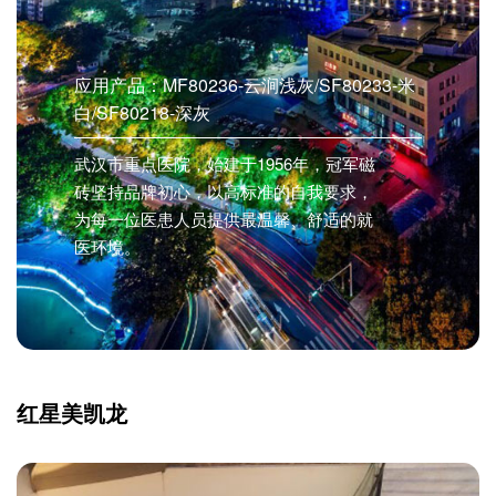
应用产品：MF80236-云涧浅灰/SF80233-米
白/SF80218-深灰
武汉市重点医院，始建于1956年，冠军磁
砖坚持品牌初心，以高标准的自我要求，
为每一位医患人员提供最温馨、舒适的就
医环境。
红星美凯龙