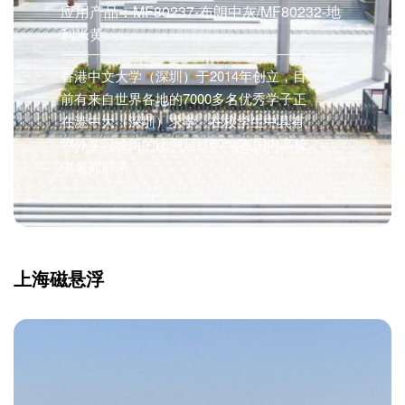
应用产品：MF80237-布朗中灰/MF80232-地
利米黄
香港中文大学（深圳）于2014年创立，目
前有来自世界各地的7000多名优秀学子正
在港中大（深圳）求学。在校学生中具有
境外学习经历的比例超过60%,在国内高校
中名列前茅。
上海磁悬浮