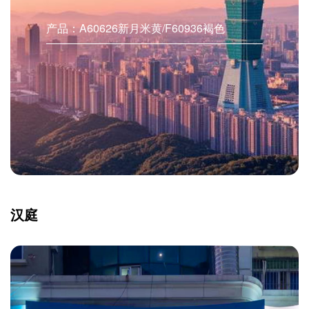
产品：A60626新月米黄/F60936褐色
汉庭