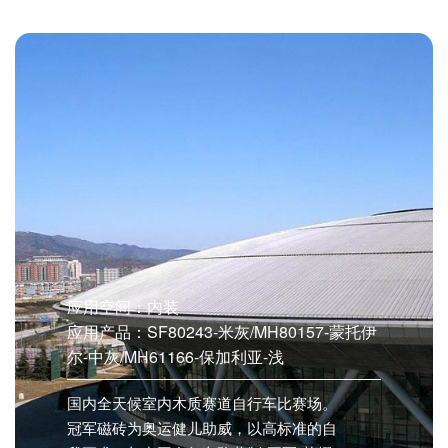
应用空间：内装
应用产品：SF80243-米灰/MH80157-蒙托伊
尔-中灰/MH61166-保加利亚-浅
国内全天候室内木质赛道自行车比赛场。
冠军磁砖为奥运健儿助威，以高标准的自