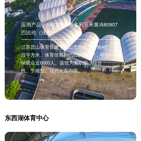
应用产品：A61701Y-维多利亚米黄/A80907
巴比伦（浅灰）
江苏昆山体育馆建于昆山市西区，占地40
万平方米。体育馆容积约235000 m³，可容
纳观众近6000人。该馆为多功能、综合
性、节能型、现代化室内馆。
东西湖体育中心