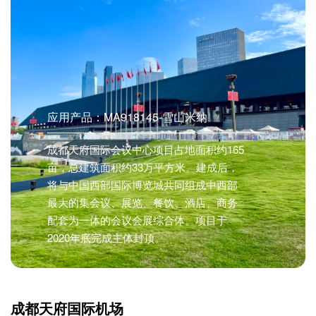
应用产品：MA918145-雪山米纳
成都天府国际会议中心项目占地面积约165
亩，总建筑面积约33万平方米。建成后，
将与中国西部国际博览城共同组成中西部
最大的集会议、展览、餐饮、酒店、商务
配套为一体的会议会展综合体。项目于
2020年底完成主体封顶。
成都天府国际机场