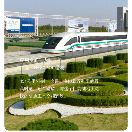
应用空间：内装
产品：SF80244-暖灰
431公里/小时，这是上海磁悬浮列车的最
高时速。冠军磁砖，与这个目前陆地上最
快的交通工具交相辉映。