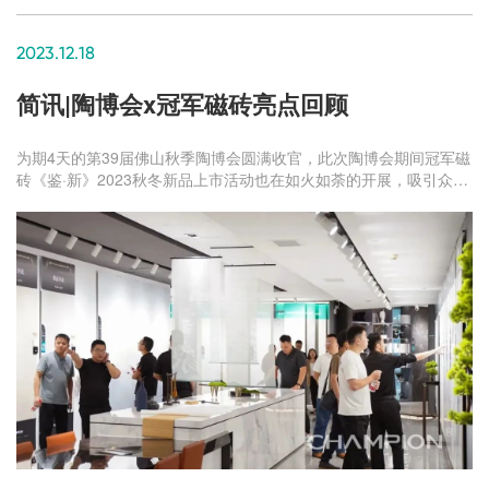
2023.12.18
简讯|陶博会x冠军磁砖亮点回顾
为期4天的第39届佛山秋季陶博会圆满收官，此次陶博会期间冠军磁
砖《鉴·新》2023秋冬新品上市活动也在如火如荼的开展，吸引众多
客户前来品鉴，现场人流络绎不绝、热闹非凡。