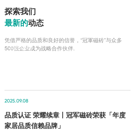
探索我们
最新的
动态
凭借严格的品质和良好的信誉，“冠軍磁砖”与众多
500强企业成为战略合作伙伴.
2025.09.08
冠军时刻 | 品牌力量，7月事记回顾
2025.09.08
品质认证 荣耀续章丨冠军磁砖荣获「年度
家居品质信赖品牌」