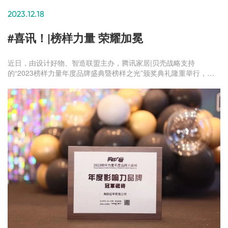
2023.12.18
#喜讯！|榜样力量 荣耀加冕
近日，由设计好物、智造联盟主办，腾讯家居|贝壳战略支持
的“2023榜样力量年度品牌盛典暨榜样之光”颁奖典礼隆重举行，众
多获奖榜单盛大揭晓。