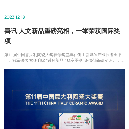
2023.12.18
喜讯|人文新品重磅亮相，一举荣获国际奖
项
第11届中国意大利陶瓷大奖赛颁奖盛典在佛山新媒体产业园隆重举
行。冠军磁砖“徽派印象”系列新品-“华章墨彩”凭借创新研发设计，成
功斩获【中国意大利陶瓷设计大奖赛-创意优秀奖】。